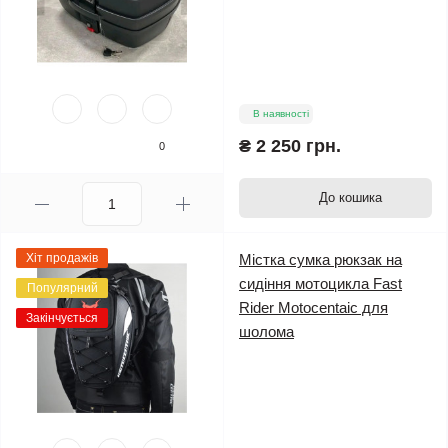
В наявності
₴ 2 250 грн.
0
До кошика
Хіт продажів
Містка сумка рюкзак на
сидіння мотоцикла Fast
Популярний
Rider Motocentaic для
Закінчується
шолома