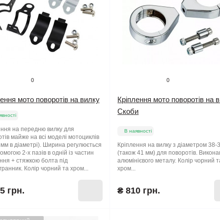
0
0
ення мото поворотів на вилку
Кріплення мото поворотів на 
Скоби
явності
ення на передню вилку для
В наявності
тів майже на всі моделі мотоциклів
 мм в діаметрі). Ширина регулюється
Кріплення на вилку з діаметром 38-
омогою 2-х пазів в одній із частин
(також 41 мм) для поворотів. Виконан
ння + стяжкою болта під
алюмінієвого металу. Колір чорний т
ранник. Колір чорний та хром...
хром...
5 грн.
₴ 810 грн.