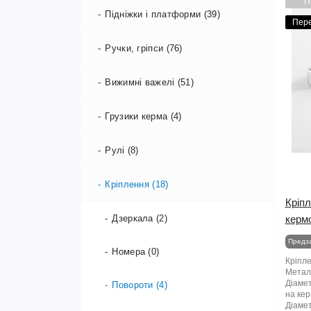
Протиугінні системи (3)
П
Підніжки і платформи (39)
Пер
Ручки, гріпси (76)
Вижимні важелі (51)
Грузики керма (4)
Рулі (8)
Кріплення (18)
Кріпл
Дзеркала (2)
керм
Предз
Номера (0)
Кріпле
Метале
Діамет
Повороти (4)
на кер
Діамет