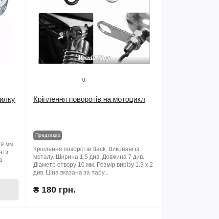
0
вилку
Кріплення поворотів на мотоцикл
Предзаказ
39 мм
Кріплення поворотів Back. Виконані із
і з
металу. Ширина 1,5 див. Довжина 7 див.
а
Діаметр отвору 10 мм. Розмір вирізу 1.3 х 2
див. Ціна вказана за пару...
₴ 180 грн.