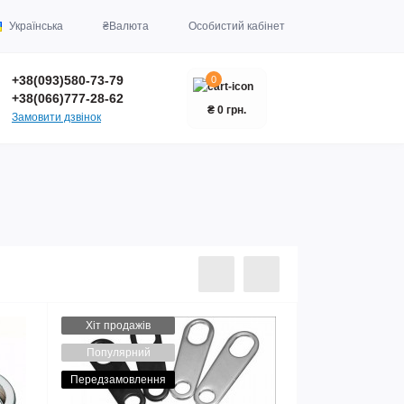
Українська
₴
Валюта
Особистий кабінет
+38(093)580-73-79
0
+38(066)777-28-62
₴ 0 грн.
Замовити дзвінок
Хіт продажів
Популярний
Передзамовлення