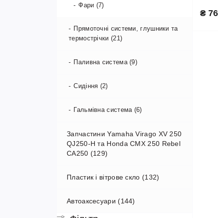
Фари (7)
₴ 76
Прямоточні системи, глушники та
термострічки (21)
Паливна система (9)
Сидіння (2)
Гальмівна система (6)
Запчастини Yamaha Virago XV 250
QJ250-H та Honda CMX 250 Rebel
CA250 (129)
Пластик і вітрове скло (132)
Двигун (36)
Автоаксесуари (144)
Електрообладнання (15)
Бічні кришки (15)