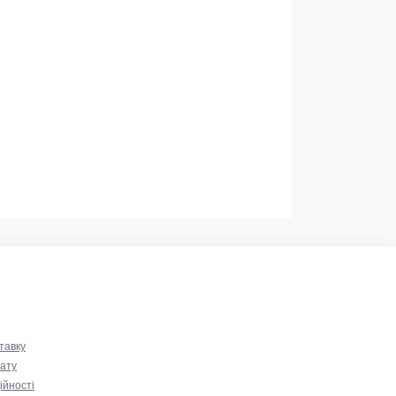
тавку
ату
ійності