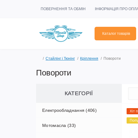
ПОВЕРНЕННЯ ТА ОБМІН
ІНФОРМАЦІЯ ПРО ОПЛ
Каталог товарів
Стайлінг і Тюнінг
Кріплення
Повороти
Повороти
КАТЕГОРІЇ
Електрообладнання (406)
Хіт 
Поп
Мотомасла (33)
Електрика (50)