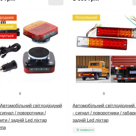
продажів
Популярний
улярний
нчується
0
0
 Автомобільний світлодіодний
Автомобільний світлодіодний
сигнал / поворотники /
- сигнал / поворотники / габари
ити / задній Led ліхтар
задній Led ліхтар
епа
В наявності