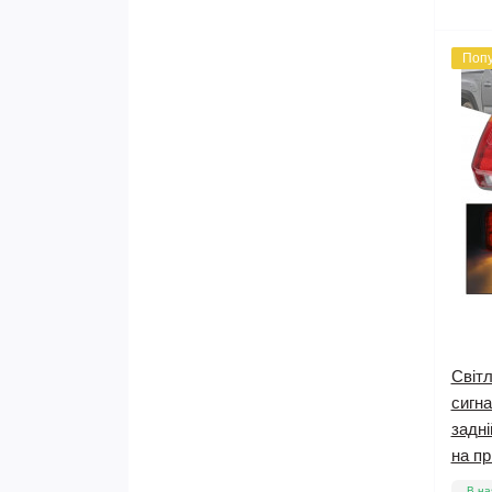
Поп
Світл
сигна
задні
на пр
В на