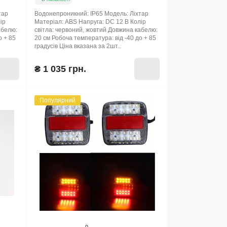
тар
Водонепроникний: IP65 Модель: Ліхтар
ір
Матеріал: ABS Напруга: DC 12 В Колір
абелю:
світла: червоний, жовтий Довжина кабелю:
о + 85
20 см Робоча температура: від -40 до + 85
градусів Ціна вказана за 2шт..
₴ 1 035 грн.
Популярний