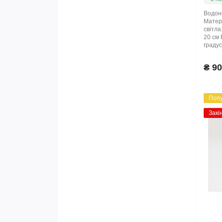
Водоне
Матері
світла
20 см 
градус
₴ 90
Поп
Закі