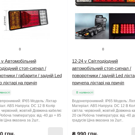
0
0
 v Автомобільний
12-24 v Світлодіодний
одіодний стоп-сигнал /
автомобільний стоп-сигнал /
отники / габарити / задній Led
поворотники / задній Led ліхт
р ліхтарі на причіп
причепа ліхтарі на причіп
явності
В наявності
проникний: IP65 Модель: Ліхтар
Водонепроникний: IP65 Модель: Ліх
ал: ABS Напруга: DC 12 В Колір
Матеріал: ABS Напруга: DC 12 В Кол
: червоний, жовтий Довжина кабелю:
світла: червоний, жовтий Довжина к
Робоча температура: від -40 до + 85
20 см Робоча температура: від -40 д
ів Ціна вказана за 2шт..
градусів Ціна вказана за 2шт..
0 грн.
₴ 990 грн.