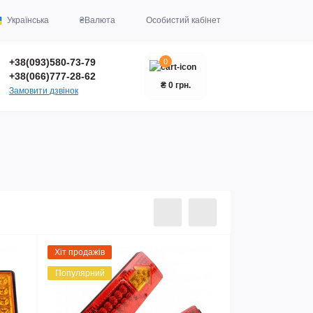
Українська
₴
Валюта
Особистий кабінет
+38(093)580-73-79
0
+38(066)777-28-62
₴ 0 грн.
Замовити дзвінок
Хіт продажів
Популярний