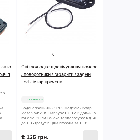
0
 авто
Світлодіодне підсвічування номера
ричіп
/ поворотники / габарити / задній
Led ліхтар причепа
тар
В наявності
ча
Водонепроникний: IP65 Модель: Ліхтар
в
Матеріал: ABS Напруга: DC 12 В Довжина
на
кабелю: 20 см Робоча температура: від -40
до + 85 градусів Ціна вказана за 1шт..
₴ 135 грн.