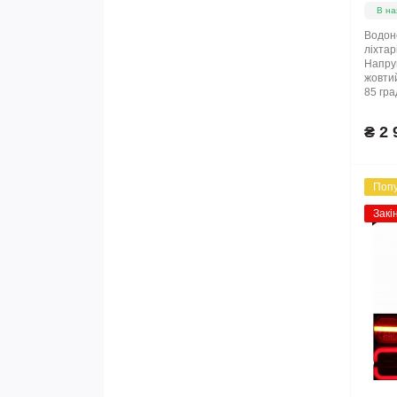
Фари (7)
В на
Гальмівна система (6)
Водоне
ліхтар
Напруг
жовтий
85 гра
₴ 2 
Поп
Закі