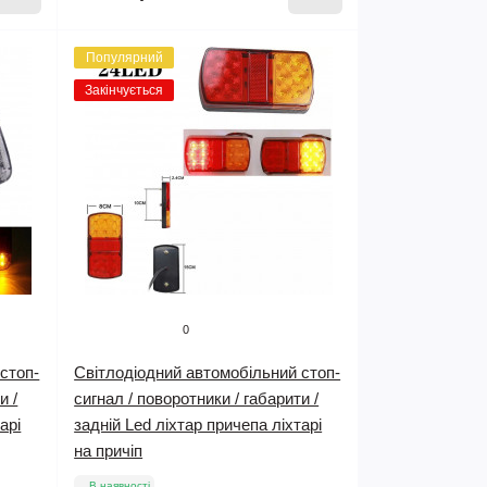
Популярний
Закінчується
0
стоп-
Світлодіодний автомобільний стоп-
и /
сигнал / поворотники / габарити /
арі
задній Led ліхтар причепа ліхтарі
на причіп
В наявності