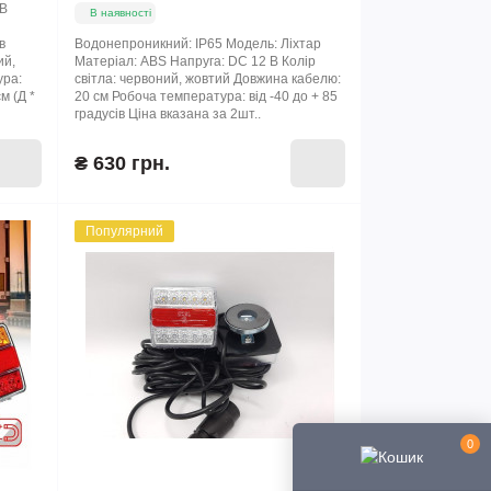
 В
В наявності
в
Водонепроникний: IP65 Модель: Ліхтар
ий,
Матеріал: ABS Напруга: DC 12 В Колір
ура:
світла: червоний, жовтий Довжина кабелю:
см (Д *
20 см Робоча температура: від -40 до + 85
градусів Ціна вказана за 2шт..
₴ 630 грн.
Популярний
0