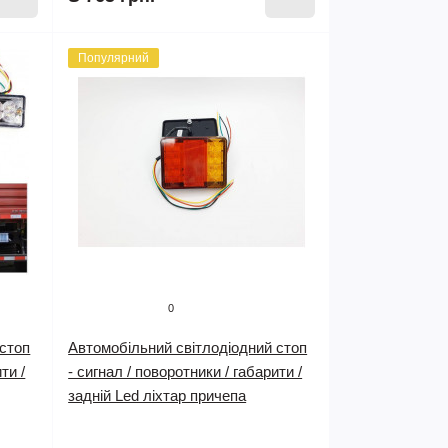
Популярний
0
 стоп
Автомобільний світлодіодний стоп
ти /
- сигнал / поворотники / габарити /
задній Led ліхтар причепа