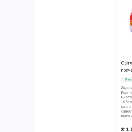
Світл
прич
В на
Задні 
Компле
Висота
102mm
світла
сигнал
підсві
₴ 1 