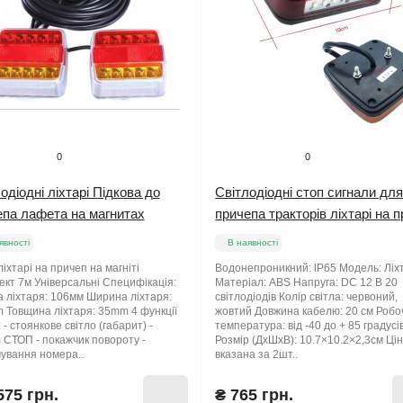
0
0
одіодні ліхтарі Підкова до
Світлодіодні стоп сигнали для
епа лафета на магнитах
причепа тракторів ліхтарі на п
явності
В наявності
ліхтарі на причеп на магніті
Водонепроникний: lP65 Модель: Ліх
кт 7м Універсальні Специфікація:
Матеріал: ABS Напруга: DC 12 В 20
 ліхтаря: 106мм Ширина ліхтаря:
світлодіодів Колір світла: червоний,
 Товщина ліхтаря: 35mm 4 функції
жовтий Довжина кабелю: 20 см Робо
: - стоянкове світло (габарит) -
температура: від -40 до + 85 градусі
 СТОП - покажчик повороту -
Розмір (ДxШxВ): 10.7×10.2×2,3см Ці
чування номера..
вказана за 2шт..
575 грн.
₴ 765 грн.