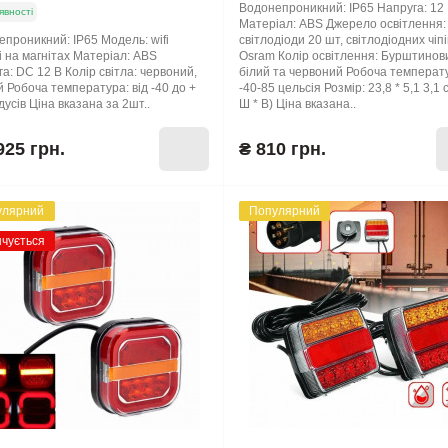
Водонепроникний: IP65 Напруга: 12
явності
Матеріал: ABS Джерело освітлення:
проникний: IP65 Модель: wifi
світлодіоди 20 шт, світлодіодних чіпі
і на магнітах Матеріал: ABS
Osram Колір освітлення: Бурштинов
а: DC 12 В Колір світла: червоний,
білий та червоний Робоча температ
 Робоча температура: від -40 до +
-40-85 цельсія Розмір: 23,8 * 5,1 3,1 
дусів Ціна вказана за 2шт..
Ш * В) Ціна вказана..
925 грн.
₴ 810 грн.
улярний
Популярний
нчується