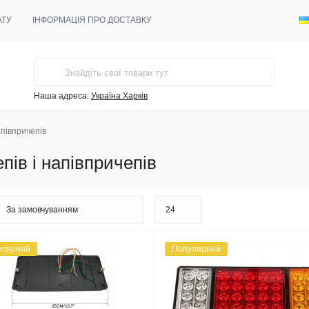
АТУ
ІНФОРМАЦІЯ ПРО ДОСТАВКУ
Наша адреса:
Україна Харків
апівпричепів
пів і напівпричепів
улярний
Популярний