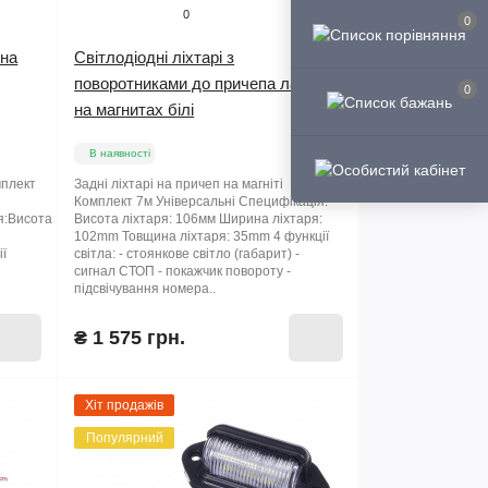
0
0
 на
Світлодіодні ліхтарі з
поворотниками до причепа лафета
0
на магнитах білі
В наявності
мплект
Задні ліхтарі на причеп на магніті
Комплект 7м Універсальні Специфікація:
я:Висота
Висота ліхтаря: 106мм Ширина ліхтаря:
102mm Товщина ліхтаря: 35mm 4 функції
ії
світла: - стоянкове світло (габарит) -
сигнал СТОП - покажчик повороту -
підсвічування номера..
₴ 1 575 грн.
Хіт продажів
Популярний