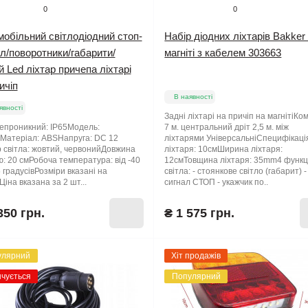
0
0
обільний світлодіодний стоп-
Набір діодних ліхтарів Bakker
л/поворотники/габарити/
магніті з кабелем 303663
й Led ліхтар причепа ліхтарі
ичіп
В наявності
явності
Задні ліхтарі на причіп на магнітіКо
епроникний: IP65Модель:
7 м. центральний дріт 2,5 м. між
рМатеріал: ABSНапруга: DC 12
ліхтарями УніверсальніСпецифікаці
 світла: жовтий, червонийДовжина
ліхтаря: 10смШирина ліхтаря:
: 20 смРобоча температура: від -40
12смТовщина ліхтаря: 35mm4 функц
 градусівРозміри вказані на
світла: - стоянкове світло (габарит) -
Ціна вказана за 2 шт...
сигнал СТОП - укажчик по..
350 грн.
₴ 1 575 грн.
улярний
Хіт продажів
нчується
Популярний