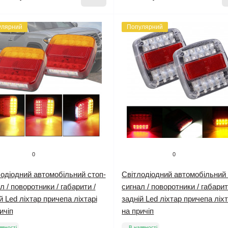
улярний
Популярний
0
0
одіодний автомобільний стоп-
Світлодіодний автомобільний 
л / поворотники / габарити /
сигнал / поворотники / габарит
й Led ліхтар причепа ліхтарі
задній Led ліхтар причепа ліхт
ичіп
на причіп
явності
В наявності