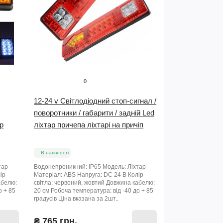
0
12-24 v Світлодіодний стоп-сигнал /
поворотники / габарити / задній Led
ар
ліхтар причепа ліхтарі на причіп
В наявності
тар
Водонепроникний: IP65 Модель: Ліхтар
ір
Матеріал: ABS Напруга: DC 24 В Колір
абелю:
світла: червоний, жовтий Довжина кабелю:
о + 85
20 см Робоча температура: від -40 до + 85
градусів Ціна вказана за 2шт..
₴ 765 грн.