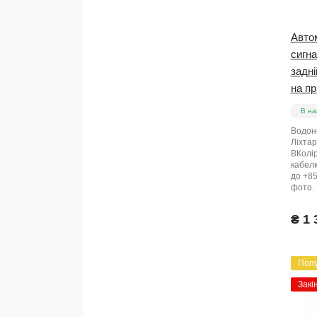
Автом
сигна
задні
на пр
В на
Водон
Ліхта
ВКолір
кабелю
до +85
фото. 
₴ 1 
Поп
Закі