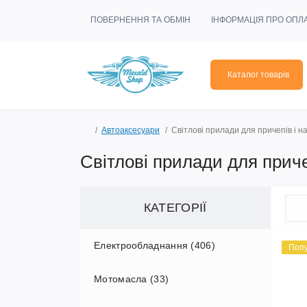
ПОВЕРНЕННЯ ТА ОБМІН
ІНФОРМАЦІЯ ПРО ОПЛ
Каталог товарів
Автоаксесуари
Світлові прилади для причепів і н
Світлові прилади для приче
КАТЕГОРІЇ
Електрообладнання (406)
Поп
Мотомасла (33)
Електрика (50)