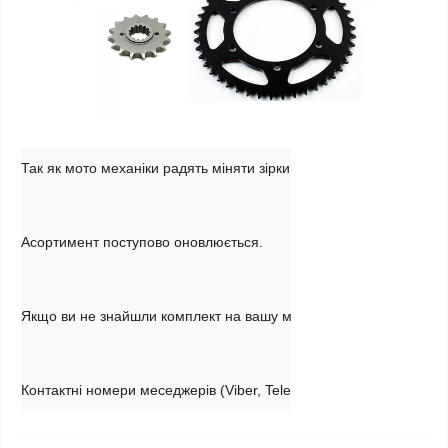
Так як мото механіки радять міняти зірки та ланцюг разом, то 
Асортимент поступово оновлюється.

Якщо ви не знайшли комплект на вашу модель мотоцикла, ви мо
Контактні номери меседжерів (Viber, Telegram, WhatsApp) вказан