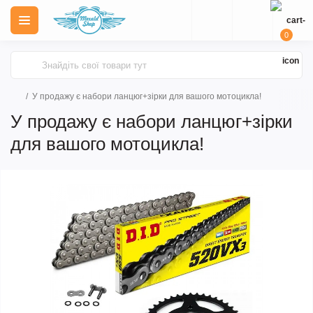
0
У продажу є набори ланцюг+зірки для вашого мотоцикла!
У продажу є набори ланцюг+зірки
для вашого мотоцикла!